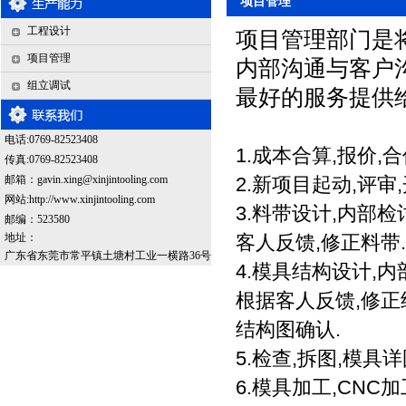
项目管理
工程设计
项目管理部门是
项目管理
内部沟通与客户
组立调试
最好的服务提供
电话:0769-82523408
1.
成本合算
,
报价
,
合
传真:0769-82523408
邮箱：
gavin.xing@xinjintooling.com
2.
新项目起动
,
评审
,
网站:http://www.xinjintooling.com
3.
料带设计
,
内部检
邮编：523580
地址：
客人反馈
,
修正料带
.
广东省东莞市常平镇土塘村工业一横路36号
4.
模具结构设计
,
内
根据客人反馈
,
修正
结构图确认
.
5.
检查
,
拆图
,
模具详
6.
模具加工
,CNC
加