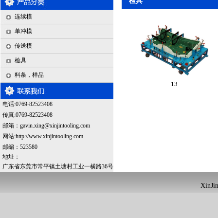
检具
连续模
单冲模
传送模
检具
料条，样品
13
电话:0769-82523408
传真:0769-82523408
邮箱：
gavin.xing@xinjintooling.com
网站:http://www.xinjintooling.com
邮编：523580
地址：
广东省东莞市常平镇土塘村工业一横路36号
XinJin